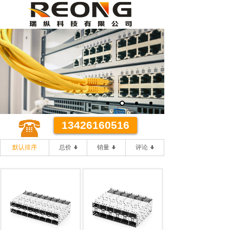
某某代理有限公司
优质 **
优质的客户服务 **的办事效率
13426160516
默认排序
总价
销量
评论